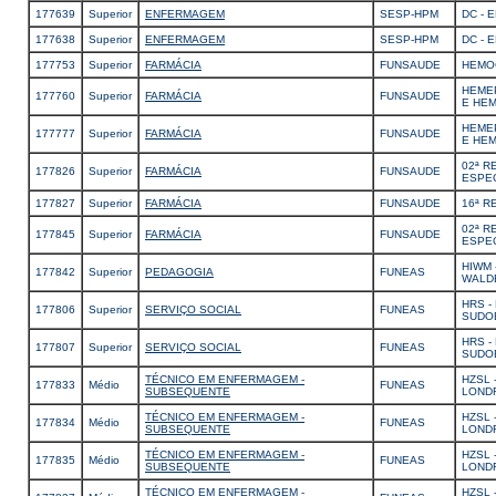
177639
Superior
ENFERMAGEM
SESP-HPM
DC -
177638
Superior
ENFERMAGEM
SESP-HPM
DC -
177753
Superior
FARMÁCIA
FUNSAUDE
HEMO
HEME
177760
Superior
FARMÁCIA
FUNSAUDE
E HE
HEME
177777
Superior
FARMÁCIA
FUNSAUDE
E HE
02ª R
177826
Superior
FARMÁCIA
FUNSAUDE
ESPE
177827
Superior
FARMÁCIA
FUNSAUDE
16ª R
02ª R
177845
Superior
FARMÁCIA
FUNSAUDE
ESPE
HIWM 
177842
Superior
PEDAGOGIA
FUNEAS
WALD
HRS -
177806
Superior
SERVIÇO SOCIAL
FUNEAS
SUDO
HRS -
177807
Superior
SERVIÇO SOCIAL
FUNEAS
SUDO
TÉCNICO EM ENFERMAGEM -
HZSL 
177833
Médio
FUNEAS
SUBSEQUENTE
LOND
TÉCNICO EM ENFERMAGEM -
HZSL 
177834
Médio
FUNEAS
SUBSEQUENTE
LOND
TÉCNICO EM ENFERMAGEM -
HZSL 
177835
Médio
FUNEAS
SUBSEQUENTE
LOND
TÉCNICO EM ENFERMAGEM -
HZSL 