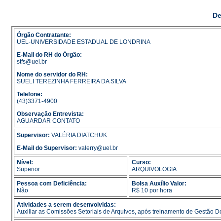
De
Órgão Contratante:
UEL-UNIVERSIDADE ESTADUAL DE LONDRINA
E-Mail do RH do Órgão:
stfs@uel.br
Nome do servidor do RH:
SUELI TEREZINHA FERREIRA DA SILVA
Telefone:
(43)3371-4900
Observação Entrevista:
AGUARDAR CONTATO
Supervisor:
VALÉRIA DIATCHUK
E-Mail do Supervisor:
valerry@uel.br
Nível:
Curso:
Superior
ARQUIVOLOGIA
Pessoa com Deficiência:
Bolsa Auxílio Valor:
Não
R$ 10 por hora
Atividades a serem desenvolvidas:
Auxiliar as Comissões Setoriais de Arquivos, após treinamento de Gestão D