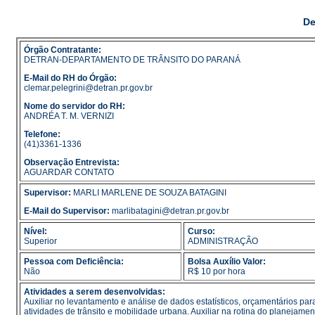
De
Órgão Contratante:
DETRAN-DEPARTAMENTO DE TRÂNSITO DO PARANÁ
E-Mail do RH do Órgão:
clemar.pelegrini@detran.pr.gov.br
Nome do servidor do RH:
ANDRÉA T. M. VERNIZI
Telefone:
(41)3361-1336
Observação Entrevista:
AGUARDAR CONTATO
Supervisor:
MARLI MARLENE DE SOUZA BATAGINI
E-Mail do Supervisor:
marlibatagini@detran.pr.gov.br
Nível:
Curso:
Superior
ADMINISTRAÇÃO
Pessoa com Deficiência:
Bolsa Auxílio Valor:
Não
R$ 10 por hora
Atividades a serem desenvolvidas:
Auxiliar no levantamento e análise de dados estatísticos, orçamentários par
atividades de trânsito e mobilidade urbana. Auxiliar na rotina do planeja