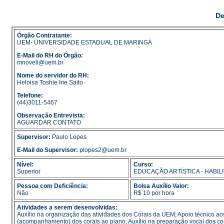
De
Órgão Contratante:
UEM- UNIVERSIDADE ESTADUAL DE MARINGÁ
E-Mail do RH do Órgão:
mnoveli@uem.br
Nome do servidor do RH:
Heloisa Toshie Irie Saito
Telefone:
(44)3011-5467
Observação Entrevista:
AGUARDAR CONTATO
Supervisor:
Paulo Lopes
E-Mail do Supervisor:
plopes2@uem.br
Nível:
Curso:
Superior
EDUCAÇÃO ARTÍSTICA - HABIL
Pessoa com Deficiência:
Bolsa Auxílio Valor:
Não
R$ 10 por hora
Atividades a serem desenvolvidas:
Auxílio na organização das atividades dos Corais da UEM; Apoio técnico aos
(acompanhamento) dos corais ao piano; Auxílio na preparação vocal dos cora