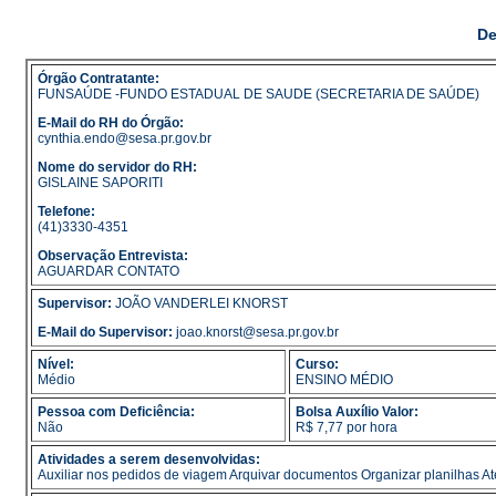
De
Órgão Contratante:
FUNSAÚDE -FUNDO ESTADUAL DE SAUDE (SECRETARIA DE SAÚDE)
E-Mail do RH do Órgão:
cynthia.endo@sesa.pr.gov.br
Nome do servidor do RH:
GISLAINE SAPORITI
Telefone:
(41)3330-4351
Observação Entrevista:
AGUARDAR CONTATO
Supervisor:
JOÃO VANDERLEI KNORST
E-Mail do Supervisor:
joao.knorst@sesa.pr.gov.br
Nível:
Curso:
Médio
ENSINO MÉDIO
Pessoa com Deficiência:
Bolsa Auxílio Valor:
Não
R$ 7,77 por hora
Atividades a serem desenvolvidas:
Auxiliar nos pedidos de viagem Arquivar documentos Organizar planilhas At