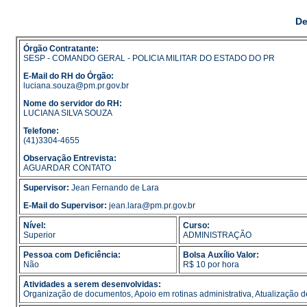
De
Órgão Contratante:
SESP - COMANDO GERAL - POLICIA MILITAR DO ESTADO DO PR
E-Mail do RH do Órgão:
luciana.souza@pm.pr.gov.br
Nome do servidor do RH:
LUCIANA SILVA SOUZA
Telefone:
(41)3304-4655
Observação Entrevista:
AGUARDAR CONTATO
Supervisor:
Jean Fernando de Lara
E-Mail do Supervisor:
jean.lara@pm.pr.gov.br
Nível:
Curso:
Superior
ADMINISTRAÇÃO
Pessoa com Deficiência:
Bolsa Auxílio Valor:
Não
R$ 10 por hora
Atividades a serem desenvolvidas:
Organização de documentos, Apoio em rotinas administrativa, Atualização de