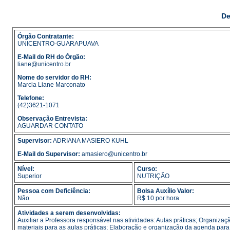
De
Órgão Contratante:
UNICENTRO-GUARAPUAVA
E-Mail do RH do Órgão:
liane@unicentro.br
Nome do servidor do RH:
Marcia Liane Marconato
Telefone:
(42)3621-1071
Observação Entrevista:
AGUARDAR CONTATO
Supervisor:
ADRIANA MASIERO KUHL
E-Mail do Supervisor:
amasiero@unicentro.br
Nível:
Curso:
Superior
NUTRIÇÃO
Pessoa com Deficiência:
Bolsa Auxílio Valor:
Não
R$ 10 por hora
Atividades a serem desenvolvidas:
Auxiliar a Professora responsável nas atividades: Aulas práticas; Organizaç
materiais para as aulas práticas; Elaboração e organização da agenda para u