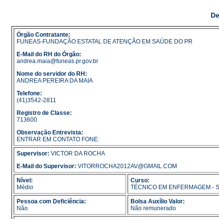
De
Órgão Contratante:
FUNEAS-FUNDAÇÃO ESTATAL DE ATENÇÃO EM SAÚDE DO PR
E-Mail do RH do Órgão:
andrea.maia@funeas.pr.gov.br
Nome do servidor do RH:
ANDREA PEREIRA DA MAIA
Telefone:
(41)3542-2811
Registro de Classe:
713600
Observação Entrevista:
ENTRAR EM CONTATO FONE:
Supervisor:
VICTOR DA ROCHA
E-Mail do Supervisor:
VITORROCHA2012AV@GMAIL.COM
Nível:
Curso:
Médio
TÉCNICO EM ENFERMAGEM -
Pessoa com Deficiência:
Bolsa Auxílio Valor:
Não
Não remunerado