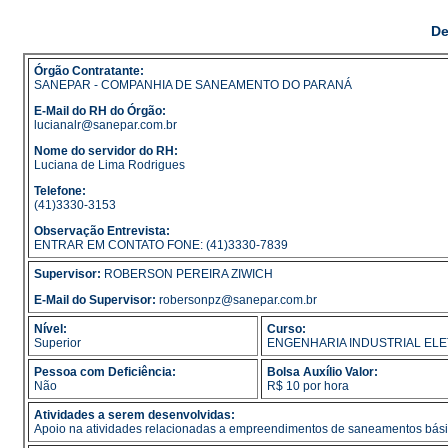
De
Órgão Contratante:
SANEPAR - COMPANHIA DE SANEAMENTO DO PARANÁ
E-Mail do RH do Órgão:
lucianalr@sanepar.com.br
Nome do servidor do RH:
Luciana de Lima Rodrigues
Telefone:
(41)3330-3153
Observação Entrevista:
ENTRAR EM CONTATO FONE: (41)3330-7839
Supervisor:
ROBERSON PEREIRA ZIWICH
E-Mail do Supervisor:
robersonpz@sanepar.com.br
Nível:
Curso:
Superior
ENGENHARIA INDUSTRIAL ELE
Pessoa com Deficiência:
Bolsa Auxílio Valor:
Não
R$ 10 por hora
Atividades a serem desenvolvidas:
Apoio na atividades relacionadas a empreendimentos de saneamentos básico; 