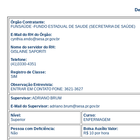
De
Órgão Contratante:
FUNSAÚDE -FUNDO ESTADUAL DE SAUDE (SECRETARIA DE SAÚDE)
E-Mail do RH do Órgão:
cynthia.endo@sesa.pr.gov.br
Nome do servidor do RH:
GISLAINE SAPORITI
Telefone:
(41)3330-4351
Registro de Classe:
SIM
Observação Entrevista:
ENTRAR EM CONTATO FONE: 3621-3627
Supervisor:
ADRIANO BRUM
E-Mail do Supervisor:
adriano.brum@sesa.pr.gov.br
Nível:
Curso:
Superior
ENFERMAGEM
Pessoa com Deficiência:
Bolsa Auxílio Valor:
Não
R$ 10 por hora