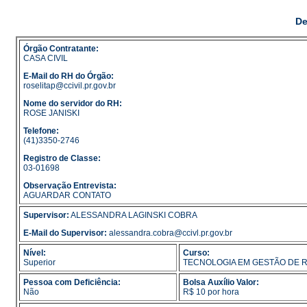
De
Órgão Contratante:
CASA CIVIL
E-Mail do RH do Órgão:
roselitap@ccivil.pr.gov.br
Nome do servidor do RH:
ROSE JANISKI
Telefone:
(41)3350-2746
Registro de Classe:
03-01698
Observação Entrevista:
AGUARDAR CONTATO
Supervisor:
ALESSANDRA LAGINSKI COBRA
E-Mail do Supervisor:
alessandra.cobra@ccivl.pr.gov.br
Nível:
Curso:
Superior
TECNOLOGIA EM GESTÃO DE
Pessoa com Deficiência:
Bolsa Auxílio Valor:
Não
R$ 10 por hora