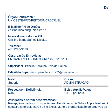
De
Órgão Contratante:
UNIOESTE-PRO-REITORIA-CASCAVEL
E-Mail do RH do Órgão:
cristina.nicolau@unioeste.br
Nome do servidor do RH:
Cristina Maria Santos Nicolau
Telefone:
(45)3220-3189
Observação Entrevista:
ENTRAR EM CONTATO FONE: 45 32203291
Supervisor:
Priscila Carolina Reis de Souza
E-Mail do Supervisor:
priscila.souza25@unioeste.br
Nível:
Curso:
Superior
ADMINISTRAÇÃO
Pessoa com Deficiência:
Bolsa Auxílio Valor:
Não
R$ 10 por hora
Atividades a serem desenvolvidas:
Recepção e cadastro dos pacientes. Atendimento via WhatsApp e telefone. A
cadastrais no sistema GSUS e Excel. Manejo e organização de arquivos de