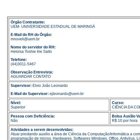
Órgão Contratante:
UEM- UNIVERSIDADE ESTADUAL DE MARINGÁ
E-Mail do RH do Órgão:
mnoveli@uem.br
Nome do servidor do RH:
Heloisa Toshie Irie Saito
Telefone:
(44)3011-5467
Observação Entrevista:
AGUARDAR CONTATO
Supervisor:
Elvio João Leonardo
E-Mail do Supervisor:
ejleonardo@uem.br
Nível:
Curso:
Superior
CIÊNCIA DA C
Pessoa com Deficiência:
Bolsa Auxílio Va
Não
R$ 10 por hora
Atividades a serem desenvolvidas:
Atuar prestando auxilio a área de Ciência da Computação/Informática a co
programação de micros, Hardwares, Softwares Windows, Office, Antivírus, Lin