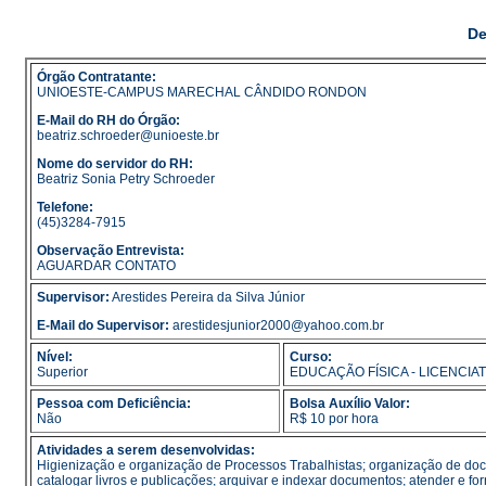
De
Órgão Contratante:
UNIOESTE-CAMPUS MARECHAL CÂNDIDO RONDON
E-Mail do RH do Órgão:
beatriz.schroeder@unioeste.br
Nome do servidor do RH:
Beatriz Sonia Petry Schroeder
Telefone:
(45)3284-7915
Observação Entrevista:
AGUARDAR CONTATO
Supervisor:
Arestides Pereira da Silva Júnior
E-Mail do Supervisor:
arestidesjunior2000@yahoo.com.br
Nível:
Curso:
Superior
EDUCAÇÃO FÍSICA - LICENCIA
Pessoa com Deficiência:
Bolsa Auxílio Valor:
Não
R$ 10 por hora
Atividades a serem desenvolvidas:
Higienização e organização de Processos Trabalhistas; organização de docum
catalogar livros e publicações; arquivar e indexar documentos; atender e