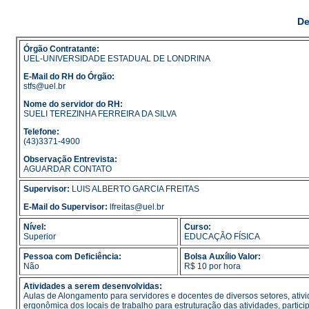
De
Órgão Contratante:
UEL-UNIVERSIDADE ESTADUAL DE LONDRINA
E-Mail do RH do Órgão:
stfs@uel.br
Nome do servidor do RH:
SUELI TEREZINHA FERREIRA DA SILVA
Telefone:
(43)3371-4900
Observação Entrevista:
AGUARDAR CONTATO
Supervisor:
LUIS ALBERTO GARCIA FREITAS
E-Mail do Supervisor:
lfreitas@uel.br
Nível:
Curso:
Superior
EDUCAÇÃO FÍSICA
Pessoa com Deficiência:
Bolsa Auxílio Valor:
Não
R$ 10 por hora
Atividades a serem desenvolvidas:
Aulas de Alongamento para servidores e docentes de diversos setores, ativi
ergonômica dos locais de trabalho para estruturação das atividades, partic