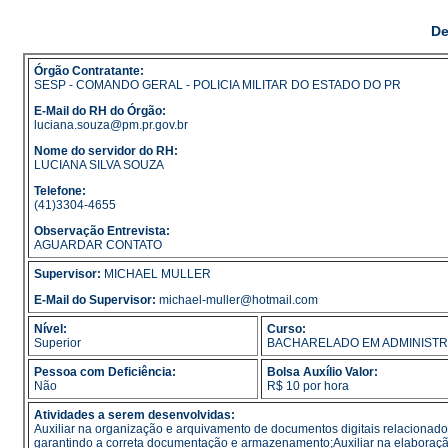
De
Órgão Contratante:
SESP - COMANDO GERAL - POLICIA MILITAR DO ESTADO DO PR
E-Mail do RH do Órgão:
luciana.souza@pm.pr.gov.br
Nome do servidor do RH:
LUCIANA SILVA SOUZA
Telefone:
(41)3304-4655
Observação Entrevista:
AGUARDAR CONTATO
Supervisor:
MICHAEL MULLER
E-Mail do Supervisor:
michael-muller@hotmail.com
Nível:
Curso:
Superior
BACHARELADO EM ADMINIST
Pessoa com Deficiência:
Bolsa Auxílio Valor:
Não
R$ 10 por hora
Atividades a serem desenvolvidas:
Auxiliar na organização e arquivamento de documentos digitais relacionados 
garantindo a correta documentação e armazenamento;Auxiliar na elaboração 