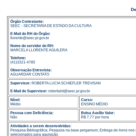
De
Órgão Contratante:
SEEC - SECRETARIA DE ESTADO DA CULTURA
E-Mail do RH do Órgão:
llorente@seec.pr.gov.br
Nome do servidor do RH:
MARCELA LLORENTE AGUILERA
Telefone:
(41)3321-4785
Observação Entrevista:
AGUARDAR CONTATO
Supervisor:
ROBERTA LUCIA SCHIEFLER TREVISAN
E-Mail do Supervisor:
robertalst@seec.pr.gov.br
Nível:
Curso:
Médio
ENSINO MÉDIO
Pessoa com Deficiência:
Bolsa Auxílio Valor:
Não
R$ 7,77 por hora
Atividades a serem desenvolvidas:
Pesquisa Bibliográfica; Pesquisa na base pergamum; Entrega de livros nos s
selecionados para aquisição.