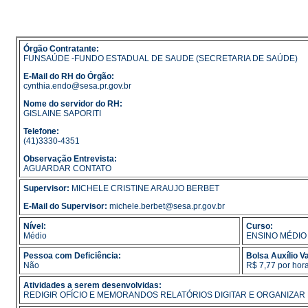
Órgão Contratante:
FUNSAÚDE -FUNDO ESTADUAL DE SAUDE (SECRETARIA DE SAÚDE)
E-Mail do RH do Órgão:
cynthia.endo@sesa.pr.gov.br
Nome do servidor do RH:
GISLAINE SAPORITI
Telefone:
(41)3330-4351
Observação Entrevista:
AGUARDAR CONTATO
Supervisor:
MICHELE CRISTINE ARAUJO BERBET
E-Mail do Supervisor:
michele.berbet@sesa.pr.gov.br
Nível:
Curso:
Médio
ENSINO MÉDIO
Pessoa com Deficiência:
Bolsa Auxílio Va
Não
R$ 7,77 por hor
Atividades a serem desenvolvidas:
REDIGIR OFÍCIO E MEMORANDOS RELATÓRIOS DIGITAR E ORGANIZAR