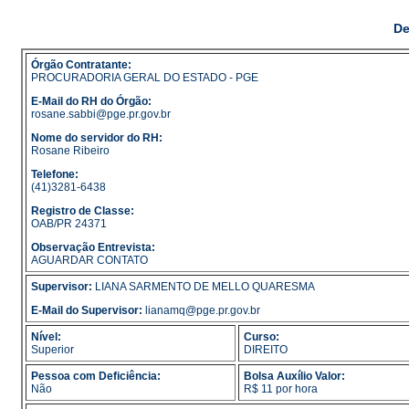
De
Órgão Contratante:
PROCURADORIA GERAL DO ESTADO - PGE
E-Mail do RH do Órgão:
rosane.sabbi@pge.pr.gov.br
Nome do servidor do RH:
Rosane Ribeiro
Telefone:
(41)3281-6438
Registro de Classe:
OAB/PR 24371
Observação Entrevista:
AGUARDAR CONTATO
Supervisor:
LIANA SARMENTO DE MELLO QUARESMA
E-Mail do Supervisor:
lianamq@pge.pr.gov.br
Nível:
Curso:
Superior
DIREITO
Pessoa com Deficiência:
Bolsa Auxílio Valor:
Não
R$ 11 por hora