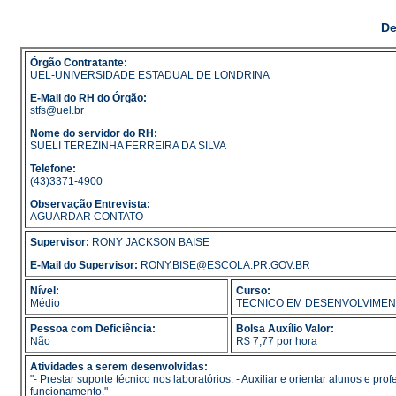
De
Órgão Contratante:
UEL-UNIVERSIDADE ESTADUAL DE LONDRINA
E-Mail do RH do Órgão:
stfs@uel.br
Nome do servidor do RH:
SUELI TEREZINHA FERREIRA DA SILVA
Telefone:
(43)3371-4900
Observação Entrevista:
AGUARDAR CONTATO
Supervisor:
RONY JACKSON BAISE
E-Mail do Supervisor:
RONY.BISE@ESCOLA.PR.GOV.BR
Nível:
Curso:
Médio
TECNICO EM DESENVOLVIMEN
Pessoa com Deficiência:
Bolsa Auxílio Valor:
Não
R$ 7,77 por hora
Atividades a serem desenvolvidas:
"- Prestar suporte técnico nos laboratórios. - Auxiliar e orientar alunos e 
funcionamento."