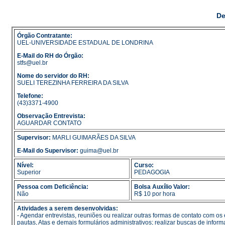
De
Órgão Contratante:
UEL-UNIVERSIDADE ESTADUAL DE LONDRINA
E-Mail do RH do Órgão:
stfs@uel.br
Nome do servidor do RH:
SUELI TEREZINHA FERREIRA DA SILVA
Telefone:
(43)3371-4900
Observação Entrevista:
AGUARDAR CONTATO
Supervisor:
MARLI GUIMARÃES DA SILVA
E-Mail do Supervisor:
guima@uel.br
Nível:
Curso:
Superior
PEDAGOGIA
Pessoa com Deficiência:
Bolsa Auxílio Valor:
Não
R$ 10 por hora
Atividades a serem desenvolvidas:
- Agendar entrevistas, reuniões ou realizar outras formas de contato com o
pautas, Atas e demais formulários administrativos; realizar buscas de info