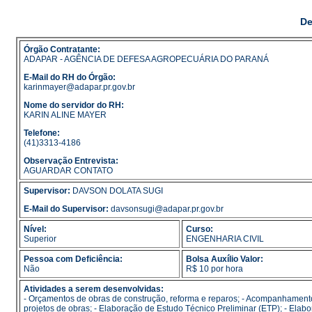
De
Órgão Contratante:
ADAPAR - AGÊNCIA DE DEFESA AGROPECUÁRIA DO PARANÁ
E-Mail do RH do Órgão:
karinmayer@adapar.pr.gov.br
Nome do servidor do RH:
KARIN ALINE MAYER
Telefone:
(41)3313-4186
Observação Entrevista:
AGUARDAR CONTATO
Supervisor:
DAVSON DOLATA SUGI
E-Mail do Supervisor:
davsonsugi@adapar.pr.gov.br
Nível:
Curso:
Superior
ENGENHARIA CIVIL
Pessoa com Deficiência:
Bolsa Auxílio Valor:
Não
R$ 10 por hora
Atividades a serem desenvolvidas:
- Orçamentos de obras de construção, reforma e reparos; - Acompanhamento
projetos de obras; - Elaboração de Estudo Técnico Preliminar (ETP); - Elabor