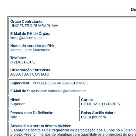
De
Órgão Contratante:
UNICENTRO-GUARAPUAVA
E-Mail do RH do Órgão:
liane@unicentro.br
Nome do servidor do RH:
Marcia Liane Marconato
Telefone:
(42)3621-1071
Observação Entrevista:
AGUARDAR CONTATO
Supervisor:
IVONALDO BRANDANI GUSMÃO
E-Mail do Supervisor:
ivonaldo@unicentro.br
Nível:
Curso:
Superior
CIÊNCIAS CONTABEIS
Pessoa com Deficiência:
Bolsa Auxílio Valor:
Não
R$ 10 por hora
Atividades a serem desenvolvidas:
Elaborar os controles de frequência de participação dos alunos no Núcleo d
projeto; Preenchimentos de planilhas com quantitativos e projeções do proj