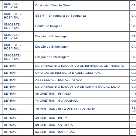
UNIOESTE-
Ouvidoria - Direção Geral
CA
HOSPITAL
UNIOESTE-
SESMT - Engenharia de Segurança
CA
HOSPITAL
UNIOESTE-
Centro de Imagens
CA
HOSPITAL
UNIOESTE-
Direção de Enfermagem
CA
HOSPITAL
UNIOESTE-
Direção de Enfermagem
CA
HOSPITAL
UNIOESTE-
Direção de Enfermagem
CA
HOSPITAL
DETRAN
DEPARTAMENTO EXECUTIVO DE INFRAÇÕES DE TRÂNSITO
Cur
DETRAN
UNIDADE DE INSPEÇÃO E AUDITAGEM - UNIA
Cur
DETRAN
ASSESSORIA TÉCNICA - AT AJU
Cur
DETRAN
DEPARTAMENTO EXECUTIVO DE ADMINISTRAÇÃO DEAD
Cur
DETRAN
48 CIRETRAN - PITANGA
PI
DETRAN
74 CIRETRAN - GUARANIAÇÚ
GU
BE
DETRAN
70 CIRETRAN - BELA VISTA DO PARAISO
PA
DETRAN
49 CIRETRAN - IPORÃ
IP
DETRAN
68 CIRETRAN - ASTORGA
AS
DETRAN
64 CIRETRAN - BARRACÃO
BA