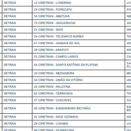
DETRAN
12 CIRETRAN - LONDRINA
LO
DETRAN
23 CIRETRAN - PORECATU
PO
DETRAN
54 CIRETRAN - IMBITUVA
IM
DETRAN
75 CIRETRAN - JAGUARIAIVA
JA
DETRAN
21 CIRETRAN - IRATI
IRA
DETRAN
24 CIRETRAN - TELEMACO BORBA
TE
DETRAN
47 CIRETRAN - JANDAIA DO SUL
JA
DETRAN
39 CIRETRAN - ARAPOTI
AR
DETRAN
51 CIRETRAN - CAMPO LARGO
CA
SA
DETRAN
44 CIRETRAN - SANTO ANTÔNIO DA PLATINA
PL
DETRAN
33 CIRETRAN - MEDIANEIRA
ME
DETRAN
04 CIRETRAN - UNIÃO DA VITÓRIA
UN
DETRAN
42 CIRETRAN - PALOTINA
PA
DETRAN
82 CIRETRAN - TERRA BOA
TE
DETRAN
07 CIRETRAN - CASCAVEL
CA
EN
DETRAN
95 CIRETRAN - ENGENHEIRO BELTRÃO
BE
DETRAN
31 CIRETRAN - DOIS VIZINHOS
DO
DETRAN
28 CIRETRAN - LOANDA
LO
DETRAN
99 CIRETRAN - GUARATUBA
GU