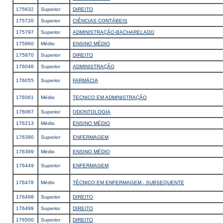
175632
Superior
DIREITO
175720
Superior
CIÊNCIAS CONTÁBEIS
175797
Superior
ADMINISTRAÇÃO-BACHARELADO
175860
Médio
ENSINO MÉDIO
175870
Superior
DIREITO
176046
Superior
ADMINISTRAÇÃO
176055
Superior
FARMÁCIA
176061
Médio
TECNICO EM ADMINISTRAÇÃO
176067
Superior
ODONTOLOGIA
176213
Médio
ENSINO MÉDIO
176390
Superior
ENFERMAGEM
176399
Médio
ENSINO MÉDIO
176449
Superior
ENFERMAGEM
176478
Médio
TÉCNICO EM ENFERMAGEM - SUBSEQUENTE
176498
Superior
DIREITO
176499
Superior
DIREITO
176500
Superior
DIREITO