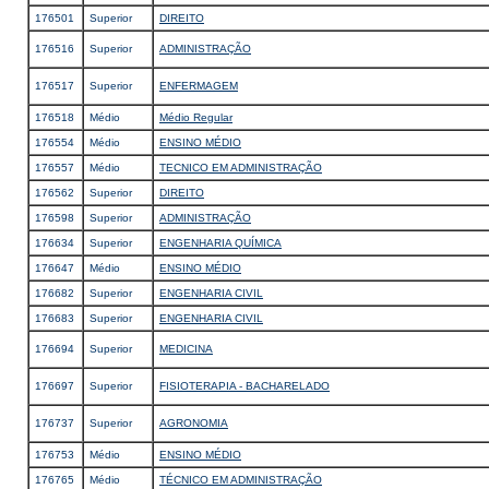
176501
Superior
DIREITO
176516
Superior
ADMINISTRAÇÃO
176517
Superior
ENFERMAGEM
176518
Médio
Médio Regular
176554
Médio
ENSINO MÉDIO
176557
Médio
TECNICO EM ADMINISTRAÇÃO
176562
Superior
DIREITO
176598
Superior
ADMINISTRAÇÃO
176634
Superior
ENGENHARIA QUÍMICA
176647
Médio
ENSINO MÉDIO
176682
Superior
ENGENHARIA CIVIL
176683
Superior
ENGENHARIA CIVIL
176694
Superior
MEDICINA
176697
Superior
FISIOTERAPIA - BACHARELADO
176737
Superior
AGRONOMIA
176753
Médio
ENSINO MÉDIO
176765
Médio
TÉCNICO EM ADMINISTRAÇÃO