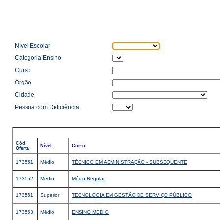
Nível Escolar
Categoria Ensino
Curso
Órgão
Cidade
Pessoa com Deficiência
Cód
Nível
Curso
Oferta
173551
Médio
TÉCNICO EM ADMINISTRAÇÃO - SUBSEQUENTE
173552
Médio
Médio Regular
173561
Superior
TECNOLOGIA EM GESTÃO DE SERVIÇO PÚBLICO
173563
Médio
ENSINO MÉDIO