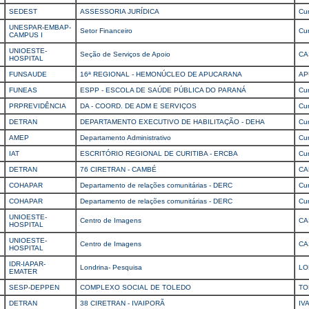
SEDEST
ASSESSORIA JURÍDICA
Cur
UNESPAR-EMBAP-
Setor Financeiro
Cur
CAMPUS I
UNIOESTE-
Seção de Serviços de Apoio
CA
HOSPITAL
FUNSAUDE
16ª REGIONAL - HEMONÚCLEO DE APUCARANA
AP
FUNEAS
ESPP - ESCOLA DE SAÚDE PÚBLICA DO PARANÁ
Cur
PRPREVIDÊNCIA
DA - COORD. DE ADM E SERVIÇOS
Cur
DETRAN
DEPARTAMENTO EXECUTIVO DE HABILITAÇÃO - DEHA
Cur
AMEP
Departamento Administrativo
Cur
IAT
ESCRITÓRIO REGIONAL DE CURITIBA - ERCBA
Cur
DETRAN
76 CIRETRAN - CAMBÉ
CA
COHAPAR
Departamento de relações comunitárias - DERC
Cur
COHAPAR
Departamento de relações comunitárias - DERC
Cur
UNIOESTE-
Centro de Imagens
CA
HOSPITAL
UNIOESTE-
Centro de Imagens
CA
HOSPITAL
IDR-IAPAR-
Londrina- Pesquisa
LO
EMATER
SESP-DEPPEN
COMPLEXO SOCIAL DE TOLEDO
TO
DETRAN
38 CIRETRAN - IVAIPORÃ
IV