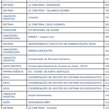
DETRAN
14 CIRETRAN - PARANAVAÍ
PA
DETRAN
24 CIRETRAN - TELEMACO BORBA
TE
UNIOESTE-
Licitação
CA
HOSPITAL
DETRAN
31 CIRETRAN - DOIS VIZINHOS
DO
FUNSAUDE
02ª REGIONAL DE SAUDE
Cur
UNICENTRO-
DIRDES - Campus Irati
IRA
GUARAPUAVA
DETRAN
DEPARTAMENTO EXECUTIVO DE ADMINISTRAÇÃO DEAD
Cur
UNICENTRO-
DIRDES-UNICENTRO
GU
GUARAPUAVA
UNIOESTE-
Coordenação de Recursos Humanos
CA
HOSPITAL
SESP-DEPPEN
Penitenciária Estadual de Cruzeiro do Oeste - PECO
CR
PRPREVIDÊNCIA
DA - COORD. DE ADM E SERVIÇOS
Cur
SEJU
COORDENAÇÃO DE GESTÃO DO SISTEMA SOCIOEDUCATIVO
Cur
SEJU
COORDENAÇÃO DE GESTÃO DO SISTEMA SOCIOEDUCATIVO
Cur
SEJU
COORDENAÇÃO DE GESTÃO DO SISTEMA SOCIOEDUCATIVO
Cur
UNIOESTE-
Seção Administrativa
CA
HOSPITAL
SEED
SEED/DEDUC/MEP
Cur
DETRAN
34 CIRETRAN - TOLEDO
TO