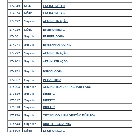
174349
Médio
ENSINO MÉDIO
174374
Médio
ENSINO MÉDIO
174492
Superior
ADMINISTRAÇÃO
174516
Médio
ENSINO MÉDIO
174561
Superior
ENFERMAGEM
174573
Superior
ENGENHARIA CIVIL
174792
Superior
ADMINISTRAÇÃO
174803
Superior
ADMINISTRAÇÃO
174858
Superior
PSICOLOGIA
174967
Superior
PEDAGOGIA
175294
Superior
ADMINISTRAÇÃO-BACHARELADO
175316
Superior
DIREITO
175317
Superior
DIREITO
175318
Superior
DIREITO
175370
Superior
TECNOLOGIA EM GESTÃO PÚBLICA
175543
Superior
BIBLIOTECONOMIA
175608
Médio
ENSINO MÉDIO