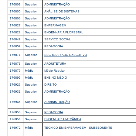
176803
Superior
ADMINISTRAÇÃO
176805
Superior
ANÁLISE DE SISTEMAS
176806
Superior
ADMINISTRAÇÃO
176827
Superior
ENFERMAGEM
176828
Superior
ENGENHARIA FLORESTAL
176849
Superior
SERVIÇO SOCIAL
176859
Superior
PEDAGOGIA
176871
Superior
SECRETARIADO EXECUTIVO
176873
Superior
ARQUITETURA
176877
Médio
Médio Regular
176895
Médio
ENSINO MÉDIO
176926
Superior
DIREITO
176931
Superior
ADMINISTRAÇÃO
176946
Superior
ADMINISTRAÇÃO
176950
Superior
PEDAGOGIA
176954
Superior
ENGENHARIA MECÂNICA
176972
Médio
TÉCNICO EM ENFERMAGEM - SUBSEQUENTE