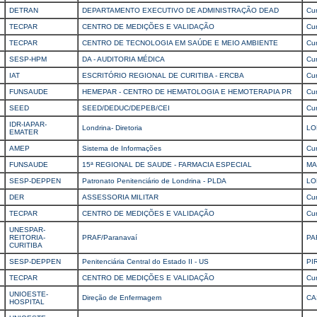
DETRAN
DEPARTAMENTO EXECUTIVO DE ADMINISTRAÇÃO DEAD
Cur
TECPAR
CENTRO DE MEDIÇÕES E VALIDAÇÃO
Cur
TECPAR
CENTRO DE TECNOLOGIA EM SAÚDE E MEIO AMBIENTE
Cur
SESP-HPM
DA - AUDITORIA MÉDICA
Cur
IAT
ESCRITÓRIO REGIONAL DE CURITIBA - ERCBA
Cur
FUNSAUDE
HEMEPAR - CENTRO DE HEMATOLOGIA E HEMOTERAPIA PR
Cur
SEED
SEED/DEDUC/DEPEB/CEI
Cur
IDR-IAPAR-
Londrina- Diretoria
LO
EMATER
AMEP
Sistema de Informações
Cur
FUNSAUDE
15ª REGIONAL DE SAUDE - FARMACIA ESPECIAL
MA
SESP-DEPPEN
Patronato Penitenciário de Londrina - PLDA
LO
DER
ASSESSORIA MILITAR
Cur
TECPAR
CENTRO DE MEDIÇÕES E VALIDAÇÃO
Cur
UNESPAR-
REITORIA-
PRAF/Paranavaí
PA
CURITIBA
SESP-DEPPEN
Penitenciária Central do Estado II - US
PI
TECPAR
CENTRO DE MEDIÇÕES E VALIDAÇÃO
Cur
UNIOESTE-
Direção de Enfermagem
CA
HOSPITAL