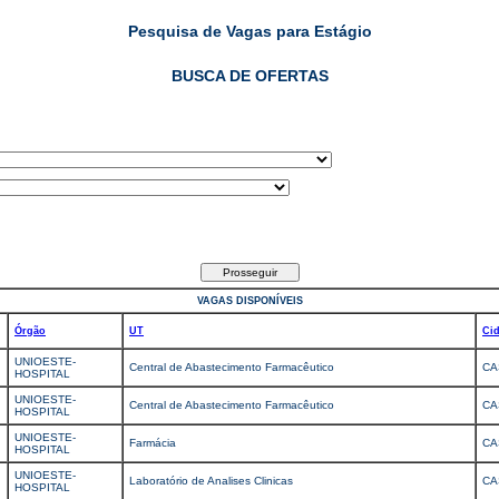
Pesquisa de Vagas para Estágio
BUSCA DE OFERTAS
VAGAS DISPONÍVEIS
Órgão
UT
Ci
UNIOESTE-
Central de Abastecimento Farmacêutico
CA
HOSPITAL
UNIOESTE-
Central de Abastecimento Farmacêutico
CA
HOSPITAL
UNIOESTE-
Farmácia
CA
HOSPITAL
UNIOESTE-
Laboratório de Analises Clinicas
CA
HOSPITAL