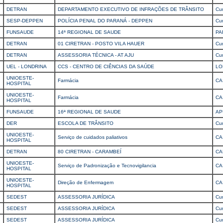
DETRAN
DEPARTAMENTO EXECUTIVO DE INFRAÇÕES DE TRÂNSITO
Cur
SESP-DEPPEN
POLÍCIA PENAL DO PARANÁ - DEPPEN
Cur
FUNSAUDE
14ª REGIONAL DE SAUDE
PA
DETRAN
01 CIRETRAN - POSTO VILA HAUER
Cur
DETRAN
ASSESSORIA TÉCNICA - AT AJU
Cur
UEL - LONDRINA
CCS - CENTRO DE CIÊNCIAS DA SAÚDE
LO
UNIOESTE-
Farmácia
CA
HOSPITAL
UNIOESTE-
Farmácia
CA
HOSPITAL
FUNSAUDE
16ª REGIONAL DE SAUDE
AP
DER
ESCOLA DE TRÂNSITO
Cur
UNIOESTE-
Serviço de cuidados paliativos
CA
HOSPITAL
DETRAN
80 CIRETRAN - CARAMBEÍ
CA
UNIOESTE-
Serviço de Padronização e Tecnovigilancia
CA
HOSPITAL
UNIOESTE-
Direção de Enfermagem
CA
HOSPITAL
SEDEST
ASSESSORIA JURÍDICA
Cur
SEDEST
ASSESSORIA JURÍDICA
Cur
SEDEST
ASSESSORIA JURÍDICA
Cur