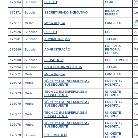
CO
176864
Superior
DIREITO
SEJU
D
IDR-IAPAR-
176871
Superior
SECRETARIADO EXECUTIVO
Lo
EMATER
15
176877
Médio
Médio Regular
FUNSAUDE
E
176926
Superior
DIREITO
DER
AS
176931
Superior
ADMINISTRAÇÃO
TECPAR
C
UNESPAR-
176946
Superior
ADMINISTRAÇÃO
REITORIA-
PR
CURITIBA
176950
Superior
PEDAGOGIA
SESP-DEPPEN
Pe
176954
Superior
ENGENHARIA MECÂNICA
TECPAR
C
176971
Médio
Médio Regular
FUNSAUDE
SE
TÉCNICO EM ENFERMAGEM -
UNIOESTE-
176972
Médio
Di
SUBSEQUENTE
HOSPITAL
TÉCNICO EM ENFERMAGEM -
UNIOESTE-
176973
Médio
Di
SUBSEQUENTE
HOSPITAL
TÉCNICO EM ENFERMAGEM -
UNIOESTE-
176976
Médio
Di
SUBSEQUENTE
HOSPITAL
TÉCNICO EM ENFERMAGEM -
UNIOESTE-
176977
Médio
Di
SUBSEQUENTE
HOSPITAL
TÉCNICO EM ENFERMAGEM -
UNIOESTE-
176978
Médio
Di
SUBSEQUENTE
HOSPITAL
UNIOESTE-
176979
Superior
ENFERMAGEM
Di
HOSPITAL