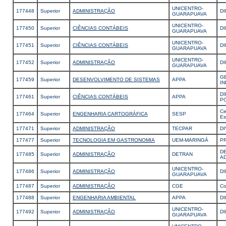
UNICENTRO-
177448
Superior
ADMINISTRAÇÃO
D
GUARAPUAVA
UNICENTRO-
177450
Superior
CIÊNCIAS CONTÁBEIS
D
GUARAPUAVA
UNICENTRO-
177451
Superior
CIÊNCIAS CONTÁBEIS
D
GUARAPUAVA
UNICENTRO-
177452
Superior
ADMINISTRAÇÃO
D
GUARAPUAVA
G
177459
Superior
DESENVOLVIMENTO DE SISTEMAS
APPA
I
D
177461
Superior
CIÊNCIAS CONTÁBEIS
APPA
P
Ce
177464
Superior
ENGENHARIA CARTOGRÁFICA
SESP
Es
177471
Superior
ADMINISTRAÇÃO
TECPAR
D
177477
Superior
TECNOLOGIA EM GASTRONOMIA
UEM-MARINGÁ
P
D
177485
Superior
ADMINISTRAÇÃO
DETRAN
A
UNICENTRO-
177486
Superior
ADMINISTRAÇÃO
D
GUARAPUAVA
177487
Superior
ADMINISTRAÇÃO
CGE
Co
177488
Superior
ENGENHARIA AMBIENTAL
APPA
DI
UNICENTRO-
177492
Superior
ADMINISTRAÇÃO
DI
GUARAPUAVA