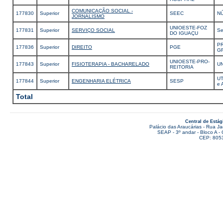
COMUNICAÇÃO SOCIAL -
177830
Superior
SEEC
N
JORNALISMO
UNIOESTE-FOZ
177831
Superior
SERVIÇO SOCIAL
Se
DO IGUAÇU
P
177836
Superior
DIREITO
PGE
G
UNIOESTE-PRO-
177843
Superior
FISIOTERAPIA - BACHARELADO
U
REITORIA
UT
177844
Superior
ENGENHARIA ELÉTRICA
SESP
e 
Total
Central de Estág
Palácio das Araucárias - Rua J
SEAP - 3º andar - Bloco A - 
CEP: 805