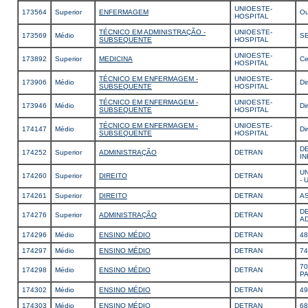
UNIOESTE-
173564
Superior
ENFERMAGEM
Ou
HOSPITAL
TÉCNICO EM ADMINISTRAÇÃO -
UNIOESTE-
173569
Médio
SE
SUBSEQUENTE
HOSPITAL
UNIOESTE-
173892
Superior
MEDICINA
Ce
HOSPITAL
TÉCNICO EM ENFERMAGEM -
UNIOESTE-
173906
Médio
Di
SUBSEQUENTE
HOSPITAL
TÉCNICO EM ENFERMAGEM -
UNIOESTE-
173946
Médio
Di
SUBSEQUENTE
HOSPITAL
TÉCNICO EM ENFERMAGEM -
UNIOESTE-
174147
Médio
Di
SUBSEQUENTE
HOSPITAL
D
174252
Superior
ADMINISTRAÇÃO
DETRAN
I
U
174260
Superior
DIREITO
DETRAN
- 
174261
Superior
DIREITO
DETRAN
AS
D
174276
Superior
ADMINISTRAÇÃO
DETRAN
A
174296
Médio
ENSINO MÉDIO
DETRAN
48
174297
Médio
ENSINO MÉDIO
DETRAN
74
70
174298
Médio
ENSINO MÉDIO
DETRAN
P
174302
Médio
ENSINO MÉDIO
DETRAN
49
174303
Médio
ENSINO MÉDIO
DETRAN
68