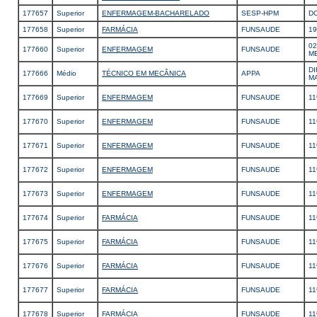
177657
Superior
ENFERMAGEM-BACHARELADO
SESP-HPM
D
177658
Superior
FARMÁCIA
FUNSAUDE
1
02
177660
Superior
ENFERMAGEM
FUNSAUDE
M
DI
177666
Médio
TÉCNICO EM MECÂNICA
APPA
M
177669
Superior
ENFERMAGEM
FUNSAUDE
11
177670
Superior
ENFERMAGEM
FUNSAUDE
11
177671
Superior
ENFERMAGEM
FUNSAUDE
11
177672
Superior
ENFERMAGEM
FUNSAUDE
11
177673
Superior
ENFERMAGEM
FUNSAUDE
11
177674
Superior
FARMÁCIA
FUNSAUDE
11
177675
Superior
FARMÁCIA
FUNSAUDE
11
177676
Superior
FARMÁCIA
FUNSAUDE
11
177677
Superior
FARMÁCIA
FUNSAUDE
11
177678
Superior
FARMÁCIA
FUNSAUDE
11