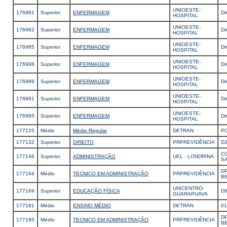
UNIOESTE-
176981
Superior
ENFERMAGEM
Di
HOSPITAL
UNIOESTE-
176982
Superior
ENFERMAGEM
Di
HOSPITAL
UNIOESTE-
176985
Superior
ENFERMAGEM
Di
HOSPITAL
UNIOESTE-
176988
Superior
ENFERMAGEM
Di
HOSPITAL
UNIOESTE-
176989
Superior
ENFERMAGEM
Di
HOSPITAL
UNIOESTE-
176991
Superior
ENFERMAGEM
Di
HOSPITAL
UNIOESTE-
176995
Superior
ENFERMAGEM
Di
HOSPITAL
177125
Médio
Médio Regular
DETRAN
P
177132
Superior
DIREITO
PRPREVIDÊNCIA
D
CC
177146
Superior
ADMINISTRAÇÃO
UEL - LONDRINA
S
D
177164
Médio
TÉCNICO EM ADMINISTRAÇÃO
PRPREVIDÊNCIA
B
UNICENTRO-
177169
Superior
EDUCAÇÃO FÍSICA
DI
GUARAPUAVA
177181
Médio
ENSINO MÉDIO
DETRAN
01
D
177185
Médio
TECNICO EM ADMINISTRAÇÃO
PRPREVIDÊNCIA
B