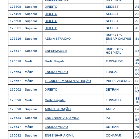
176498
Superior
DIREITO
SEDEST
A
176499
Superior
DIREITO
SEDEST
A
176500
Superior
DIREITO
SEDEST
A
176501
Superior
DIREITO
SEDEST
A
UNESPAR-
176516
Superior
ADMINISTRAÇÃO
EMBAP-CAMPUS
Se
I
UNIOESTE-
176517
Superior
ENFERMAGEM
Se
HOSPITAL
1
176518
Médio
Médio Regular
FUNSAUDE
A
ES
176554
Médio
ENSINO MÉDIO
FUNEAS
D
176557
Médio
TECNICO EM ADMINISTRAÇÃO
PRPREVIDÊNCIA
DA
D
176562
Superior
DIREITO
DETRAN
HA
SE
176590
Médio
Médio Regular
FUNSAUDE
T
176598
Superior
ADMINISTRAÇÃO
AMEP
De
ES
176634
Superior
ENGENHARIA QUÍMICA
IAT
E
176647
Médio
ENSINO MÉDIO
DETRAN
76
De
176682
Superior
ENGENHARIA CIVIL
COHAPAR
D