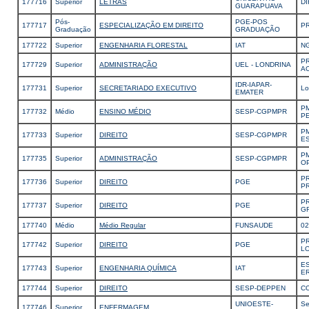
177716
Superior
LETRAS
DI
GUARAPUAVA
Pós-
PGE-POS
177717
ESPECIALIZAÇÃO EM DIREITO
P
Graduação
GRADUAÇÃO
177722
Superior
ENGENHARIA FLORESTAL
IAT
NG
P
177729
Superior
ADMINISTRAÇÃO
UEL - LONDRINA
A
IDR-IAPAR-
177731
Superior
SECRETARIADO EXECUTIVO
Lo
EMATER
P
177732
Médio
ENSINO MÉDIO
SESP-CGPMPR
P
P
177733
Superior
DIREITO
SESP-CGPMPR
E
P
177735
Superior
ADMINISTRAÇÃO
SESP-CGPMPR
O
P
177736
Superior
DIREITO
PGE
P
P
177737
Superior
DIREITO
PGE
GR
177740
Médio
Médio Regular
FUNSAUDE
0
P
177742
Superior
DIREITO
PGE
L
ES
177743
Superior
ENGENHARIA QUÍMICA
IAT
E
177744
Superior
DIREITO
SESP-DEPPEN
C
UNIOESTE-
Se
177746
Superior
ENFERMAGEM