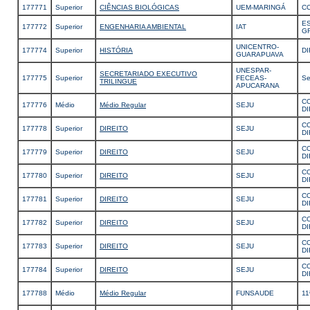
177771
Superior
CIÊNCIAS BIOLÓGICAS
UEM-MARINGÁ
C
E
177772
Superior
ENGENHARIA AMBIENTAL
IAT
G
UNICENTRO-
177774
Superior
HISTÓRIA
D
GUARAPUAVA
UNESPAR-
SECRETARIADO EXECUTIVO
177775
Superior
FECEAS-
Se
TRILINGUE
APUCARANA
CO
177776
Médio
Médio Regular
SEJU
D
CO
177778
Superior
DIREITO
SEJU
D
CO
177779
Superior
DIREITO
SEJU
D
CO
177780
Superior
DIREITO
SEJU
D
CO
177781
Superior
DIREITO
SEJU
D
CO
177782
Superior
DIREITO
SEJU
D
CO
177783
Superior
DIREITO
SEJU
D
CO
177784
Superior
DIREITO
SEJU
D
177788
Médio
Médio Regular
FUNSAUDE
11