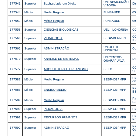
UNESPAR-UNIÃO
177541
Superior
Bacharelado em Direito
Di
VITORIA
177544
Médio
Médio Regular
FUNSAUDE
0
177553
Médio
Médio Regular
FUNSAUDE
0
177558
Superior
CIÊNCIAS BIOLÓGICAS
UEL - LONDRINA
CC
C
177560
Superior
PEDAGOGIA
SESP-DEPPEN
I
UNIOESTE-
177562
Superior
ADMINISTRAÇÃO
Co
HOSPITAL
UNICENTRO-
177570
Superior
ANÁLISE DE SISTEMAS
DI
GUARAPUAVA
C
177577
Superior
ARQUITETURA E URBANISMO
SEEC
C
P
177587
Médio
Médio Regular
SESP-CGPMPR
G
P
177588
Médio
ENSINO MÉDIO
SESP-CGPMPR
E
P
177589
Médio
Médio Regular
SESP-CGPMPR
E
177590
Superior
PEDAGOGIA
SESP-CGPMPR
P
P
177591
Superior
RECURSOS HUMANOS
SESP-CGPMPR
P
P
177592
Superior
ADMINISTRAÇÃO
SESP-CGPMPR
Q