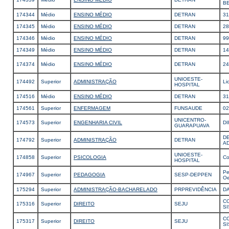
B
174344
Médio
ENSINO MÉDIO
DETRAN
31
174345
Médio
ENSINO MÉDIO
DETRAN
28
174346
Médio
ENSINO MÉDIO
DETRAN
99
174349
Médio
ENSINO MÉDIO
DETRAN
14
174374
Médio
ENSINO MÉDIO
DETRAN
2
UNIOESTE-
174492
Superior
ADMINISTRAÇÃO
Li
HOSPITAL
174516
Médio
ENSINO MÉDIO
DETRAN
31
174561
Superior
ENFERMAGEM
FUNSAUDE
0
UNICENTRO-
174573
Superior
ENGENHARIA CIVIL
DI
GUARAPUAVA
D
174792
Superior
ADMINISTRAÇÃO
DETRAN
A
UNIOESTE-
174858
Superior
PSICOLOGIA
Co
HOSPITAL
Pe
174967
Superior
PEDAGOGIA
SESP-DEPPEN
Oe
175294
Superior
ADMINISTRAÇÃO-BACHARELADO
PRPREVIDÊNCIA
DA
C
175316
Superior
DIREITO
SEJU
S
C
175317
Superior
DIREITO
SEJU
S