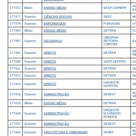
P
177372
Médio
ENSINO MÉDIO
SESP-CGPMPR
E
177377
Superior
CIÊNCIAS SOCIAIS
SEEC
M
177379
Superior
ENFERMAGEM
FUNSAUDE
0
177383
Médio
ENSINO MÉDIO
DETRAN
01
UNESPAR-
177387
Superior
GEOGRAFIA
REITORIA-
Es
CURITIBA
D
177391
Superior
DIREITO
DETRAN
I
177408
Superior
DIREITO
SESP-DEPPEN
Ca
177411
Superior
DIREITO
DETRAN
Di
177412
Superior
DIREITO
DETRAN
Di
UNIOESTE-
177414
Superior
DIREITO
S
HOSPITAL
N
177416
Superior
ADMINISTRAÇÃO
SEDEST
S
177418
Médio
ENSINO MÉDIO
DETRAN
AS
UNIOESTE-
177429
Superior
ADMINISTRAÇÃO
M.CÂNDIDO
R
RONDON
177437
Superior
ADMINISTRAÇÃO
SEDEST
G
N
177444
Superior
ARQUITETURA E URBANISMO
SEDEF
A