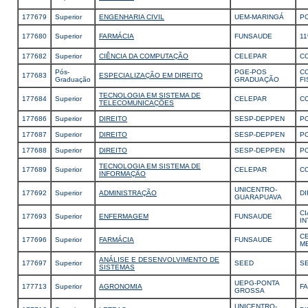
177679
Superior
ENGENHARIA CIVIL
UEM-MARINGÁ
P
177680
Superior
FARMÁCIA
FUNSAUDE
11
177682
Superior
CIÊNCIA DA COMPUTAÇÃO
CELEPAR
C
Pós-
PGE-POS
C
177683
ESPECIALIZAÇÃO EM DIREITO
Graduação
GRADUAÇÃO
FI
TECNOLOGIA EM SISTEMA DE
177684
Superior
CELEPAR
C
TELECOMUNICAÇÕES
177686
Superior
DIREITO
SESP-DEPPEN
PO
177687
Superior
DIREITO
SESP-DEPPEN
PO
177688
Superior
DIREITO
SESP-DEPPEN
PO
TECNOLOGIA EM SISTEMA DE
177689
Superior
CELEPAR
C
INFORMAÇÃO
UNICENTRO-
177692
Superior
ADMINISTRAÇÃO
D
GUARAPUAVA
C
177693
Superior
ENFERMAGEM
FUNSAUDE
IN
C
177696
Superior
FARMÁCIA
FUNSAUDE
M
ANÁLISE E DESENVOLVIMENTO DE
177697
Superior
SEED
SE
SISTEMAS
UEPG-PONTA
177713
Superior
AGRONOMIA
F
GROSSA
UNICENTRO-