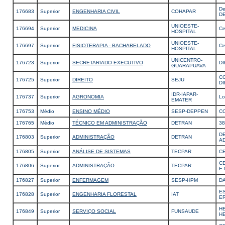
De
176683
Superior
ENGENHARIA CIVIL
COHAPAR
D
UNIOESTE-
176694
Superior
MEDICINA
Ce
HOSPITAL
UNIOESTE-
176697
Superior
FISIOTERAPIA - BACHARELADO
Ce
HOSPITAL
UNICENTRO-
176723
Superior
SECRETARIADO EXECUTIVO
DI
GUARAPUAVA
CO
176725
Superior
DIREITO
SEJU
D
IDR-IAPAR-
176737
Superior
AGRONOMIA
Lo
EMATER
176753
Médio
ENSINO MÉDIO
SESP-DEPPEN
C
176765
Médio
TÉCNICO EM ADMINISTRAÇÃO
DETRAN
38
D
176803
Superior
ADMINISTRAÇÃO
DETRAN
A
176805
Superior
ANÁLISE DE SISTEMAS
TECPAR
C
C
176806
Superior
ADMINISTRAÇÃO
TECPAR
E 
176827
Superior
ENFERMAGEM
SESP-HPM
DA
ES
176828
Superior
ENGENHARIA FLORESTAL
IAT
E
H
176849
Superior
SERVIÇO SOCIAL
FUNSAUDE
H