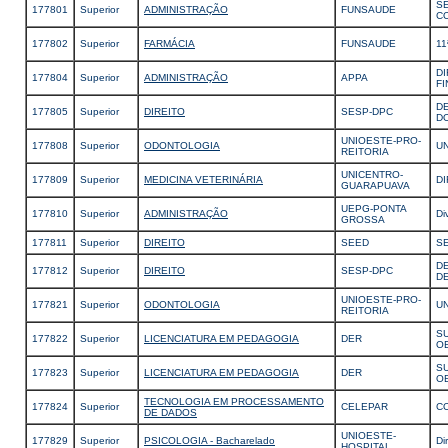
S
177801
Superior
ADMINISTRAÇÃO
FUNSAUDE
C
177802
Superior
FARMÁCIA
FUNSAUDE
11
DI
177804
Superior
ADMINISTRAÇÃO
APPA
F
D
177805
Superior
DIREITO
SESP-DPC
DO
UNIOESTE-PRO-
177808
Superior
ODONTOLOGIA
U
REITORIA
UNICENTRO-
177809
Superior
MEDICINA VETERINÁRIA
DI
GUARAPUAVA
UEPG-PONTA
177810
Superior
ADMINISTRAÇÃO
Di
GROSSA
177811
Superior
DIREITO
SEED
SE
D
177812
Superior
DIREITO
SESP-DPC
D
UNIOESTE-PRO-
177821
Superior
ODONTOLOGIA
U
REITORIA
S
177822
Superior
LICENCIATURA EM PEDAGOGIA
DER
O
S
177823
Superior
LICENCIATURA EM PEDAGOGIA
DER
O
TECNOLOGIA EM PROCESSAMENTO
177824
Superior
CELEPAR
C
DE DADOS
UNIOESTE-
177829
Superior
PSICOLOGIA - Bacharelado
Di
HOSPITAL