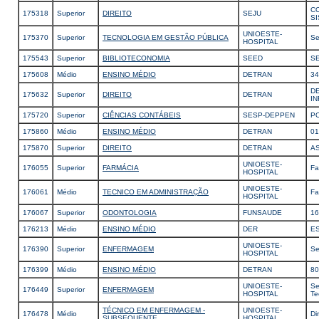
C
175318
Superior
DIREITO
SEJU
S
UNIOESTE-
175370
Superior
TECNOLOGIA EM GESTÃO PÚBLICA
Se
HOSPITAL
175543
Superior
BIBLIOTECONOMIA
SEED
S
175608
Médio
ENSINO MÉDIO
DETRAN
34
D
175632
Superior
DIREITO
DETRAN
I
175720
Superior
CIÊNCIAS CONTÁBEIS
SESP-DEPPEN
PO
175860
Médio
ENSINO MÉDIO
DETRAN
01
175870
Superior
DIREITO
DETRAN
AS
UNIOESTE-
176055
Superior
FARMÁCIA
Fa
HOSPITAL
UNIOESTE-
176061
Médio
TECNICO EM ADMINISTRAÇÃO
Fa
HOSPITAL
176067
Superior
ODONTOLOGIA
FUNSAUDE
1
176213
Médio
ENSINO MÉDIO
DER
E
UNIOESTE-
176390
Superior
ENFERMAGEM
Se
HOSPITAL
176399
Médio
ENSINO MÉDIO
DETRAN
80
UNIOESTE-
Se
176449
Superior
ENFERMAGEM
HOSPITAL
Te
TÉCNICO EM ENFERMAGEM -
UNIOESTE-
176478
Médio
Di
SUBSEQUENTE
HOSPITAL