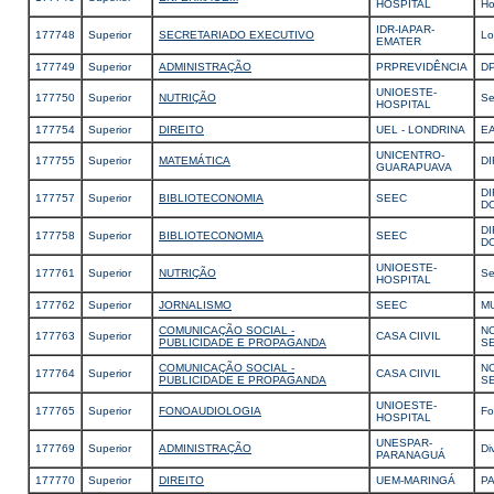
HOSPITAL
Ho
IDR-IAPAR-
177748
Superior
SECRETARIADO EXECUTIVO
Lo
EMATER
177749
Superior
ADMINISTRAÇÃO
PRPREVIDÊNCIA
DP
UNIOESTE-
177750
Superior
NUTRIÇÃO
Se
HOSPITAL
177754
Superior
DIREITO
UEL - LONDRINA
E
UNICENTRO-
177755
Superior
MATEMÁTICA
DI
GUARAPUAVA
DI
177757
Superior
BIBLIOTECONOMIA
SEEC
D
DI
177758
Superior
BIBLIOTECONOMIA
SEEC
D
UNIOESTE-
177761
Superior
NUTRIÇÃO
Se
HOSPITAL
177762
Superior
JORNALISMO
SEEC
M
COMUNICAÇÃO SOCIAL -
N
177763
Superior
CASA CIIVIL
PUBLICIDADE E PROPAGANDA
S
COMUNICAÇÃO SOCIAL -
N
177764
Superior
CASA CIIVIL
PUBLICIDADE E PROPAGANDA
S
UNIOESTE-
177765
Superior
FONOAUDIOLOGIA
Fo
HOSPITAL
UNESPAR-
177769
Superior
ADMINISTRAÇÃO
Di
PARANAGUÁ
177770
Superior
DIREITO
UEM-MARINGÁ
P