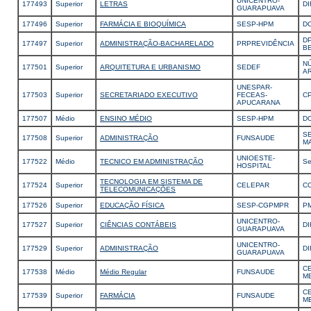
UNICENTRO-
177493
Superior
LETRAS
DI
GUARAPUAVA
177496
Superior
FARMÁCIA E BIOQUÍMICA
SESP-HPM
DC
D
177497
Superior
ADMINISTRAÇÃO-BACHARELADO
PRPREVIDÊNCIA
B
N
177501
Superior
ARQUITETURA E URBANISMO
SEDEF
A
UNESPAR-
177503
Superior
SECRETARIADO EXECUTIVO
FECEAS-
C
APUCARANA
177507
Médio
ENSINO MÉDIO
SESP-HPM
D
S
177508
Superior
ADMINISTRAÇÃO
FUNSAUDE
MA
UNIOESTE-
177522
Médio
TECNICO EM ADMINISTRAÇÃO
Se
HOSPITAL
TECNOLOGIA EM SISTEMA DE
177524
Superior
CELEPAR
C
TELECOMUNICAÇÕES
177526
Superior
EDUCAÇÃO FÍSICA
SESP-CGPMPR
P
UNICENTRO-
177527
Superior
CIÊNCIAS CONTÁBEIS
DI
GUARAPUAVA
UNICENTRO-
177529
Superior
ADMINISTRAÇÃO
DI
GUARAPUAVA
C
177538
Médio
Médio Regular
FUNSAUDE
M
C
177539
Superior
FARMÁCIA
FUNSAUDE
M