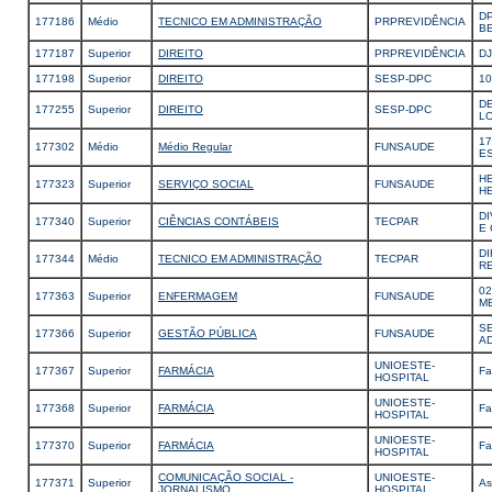
D
177186
Médio
TECNICO EM ADMINISTRAÇÃO
PRPREVIDÊNCIA
B
177187
Superior
DIREITO
PRPREVIDÊNCIA
D
177198
Superior
DIREITO
SESP-DPC
10
DE
177255
Superior
DIREITO
SESP-DPC
L
17
177302
Médio
Médio Regular
FUNSAUDE
E
H
177323
Superior
SERVIÇO SOCIAL
FUNSAUDE
H
D
177340
Superior
CIÊNCIAS CONTÁBEIS
TECPAR
E
D
177344
Médio
TECNICO EM ADMINISTRAÇÃO
TECPAR
RE
02
177363
Superior
ENFERMAGEM
FUNSAUDE
M
SE
177366
Superior
GESTÃO PÚBLICA
FUNSAUDE
AD
UNIOESTE-
177367
Superior
FARMÁCIA
Fa
HOSPITAL
UNIOESTE-
177368
Superior
FARMÁCIA
Fa
HOSPITAL
UNIOESTE-
177370
Superior
FARMÁCIA
Fa
HOSPITAL
COMUNICAÇÃO SOCIAL -
UNIOESTE-
177371
Superior
As
JORNALISMO
HOSPITAL