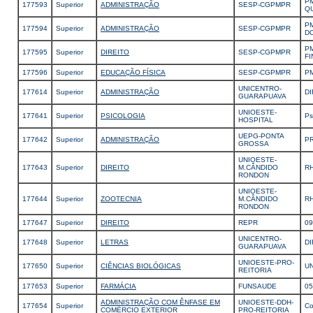
P
177593
Superior
ADMINISTRAÇÃO
SESP-CGPMPR
Q
PM
177594
Superior
ADMINISTRAÇÃO
SESP-CGPMPR
D
PM
177595
Superior
DIREITO
SESP-CGPMPR
F
177596
Superior
EDUCAÇÃO FÍSICA
SESP-CGPMPR
P
UNICENTRO-
177614
Superior
ADMINISTRAÇÃO
D
GUARAPUAVA
UNIOESTE-
177641
Superior
PSICOLOGIA
Ps
HOSPITAL
UEPG-PONTA
177642
Superior
ADMINISTRAÇÃO
P
GROSSA
UNIOESTE-
177643
Superior
DIREITO
M.CÂNDIDO
R
RONDON
UNIOESTE-
177644
Superior
ZOOTECNIA
M.CÂNDIDO
R
RONDON
177647
Superior
DIREITO
REPR
0
UNICENTRO-
177648
Superior
LETRAS
D
GUARAPUAVA
UNIOESTE-PRO-
177650
Superior
CIÊNCIAS BIOLÓGICAS
U
REITORIA
177653
Superior
FARMÁCIA
FUNSAUDE
0
ADMINISTRAÇÃO COM ÊNFASE EM
UNIOESTE-DDH-
177654
Superior
Co
COMÉRCIO EXTERIOR
PRO-REITORIA